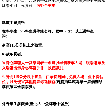
※臺北大巨蛋、台東第一棒球場球員休息室方向與臺中洲際棒
球場相同，亦實施
「內野全主場」
購買半票資格
在學學生（小學生憑學籍名牌、國中（含）以上憑學生
證）。
身高
115
公分以上之孩童。
65
歲年長者。
※身心障礙人士及陪同者一名可以半價購票入場，現場購票及
入場請出示身心障礙手冊，以便識別。
※身高
115
公分以下孩童，由家長陪同可免費入場，但不得佔
位，以免侵害其他購票球迷權益
(
若購買區域為單一票價則須
購買該區全票票券
)
。
外野學生參觀券
(
臺北大巨蛋球場不發放
)