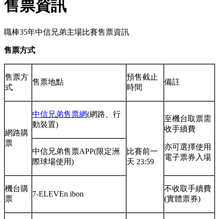
售票資訊
職棒35年中信兄弟主場比賽售票資訊
售票方式
售票方
預售截止
售票地點
備註
式
時間
中信兄弟售票網
(網路、行
至機台取票需
動裝置)
收手續費
網路購
票
亦可選擇使用
中信兄弟售票APP(限定洲
比賽前一
電子票券入場
際球場使用)
天 23:59
機台購
不收取手續費
7-ELEVEn ibon
票
(實體票券)