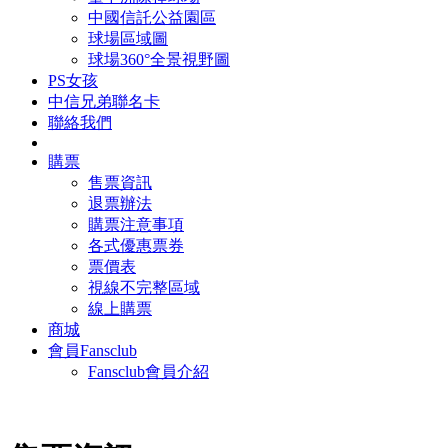
中國信託公益園區
球場區域圖
球場360°全景視野圖
PS女孩
中信兄弟聯名卡
聯絡我們
購票
售票資訊
退票辦法
購票注意事項
各式優惠票券
票價表
視線不完整區域
線上購票
商城
會員Fansclub
Fansclub會員介紹