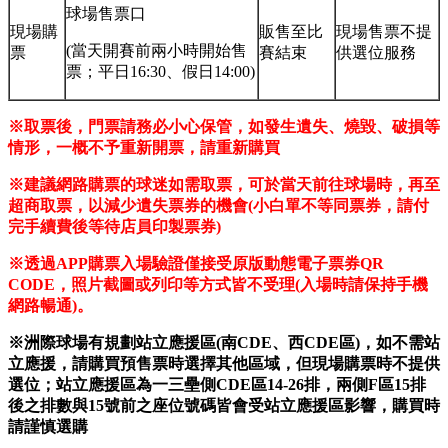
球場售票口
現場購
販售至比
現場售票不提
(當天開賽前兩小時開始售
票
賽結束
供選位服務
票；平日16:30、假日14:00)
※取票後，門票請務必小心保管，如發生遺失、燒毀、破損等
情形，一概不予重新開票，請重新購買
※建議網路購票的球迷如需取票，可於當天前往球場時，再至
超商取票，以減少遺失票券的機會
(
小白單不等同票券，請付
完手續費後等待店員印製票券
)
※透過
APP
購票入場驗證僅接受原版動態電子票券
QR
CODE
，照片截圖或列印等方式皆不受理
(
入場時請保持手機
網路暢通
)
。
※洲際球場有規劃站立應援區(南CDE、西CDE區)，如不需站
立應援，請購買預售票時選擇其他區域，但現場購票時不提供
選位；站立應援區為一三壘側CDE區14-26排，兩側F區15排
後之排數與15號前之座位號碼皆會受站立應援區影響，購買時
請謹慎選購