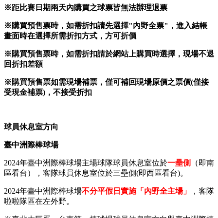
※距比賽日期兩天內購買之球票皆無法辦理退票
※購買預售票時，如需折扣請先選擇
"
內野全票
"
，進入結帳
畫面時在選擇所需折扣方式，方可折價
※購買預售票時，如需折扣請於網站上購買時選擇，現場不退
回折扣差額
※購買預售票
如需現場補票，僅可補回現場原價之票價
(
僅接
受現金補票
)
，不接受折扣
球員休息室方向
臺中洲際棒球場
2024​年​臺中洲際棒球場​​主場球隊球員休息室位於
一壘側
（即南
區看台），客隊球員休息室位於三壘側(即西區看台)。
​​​2024年臺中洲際棒球場
不分平假日實施「內野全主場」
，客隊​​
啦啦隊區​在左外野。