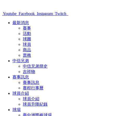
Youtube
Facebook
Instagram
Twitch
最新消息
賽事
活動
球團
球員
商品
票務
中信兄弟
中信兄弟簡史
吉祥物
賽事訊息
賽事訊息
賽程行事曆
球員介紹
球員介紹
球員升降紀錄
球場
臺中洲際棒球場