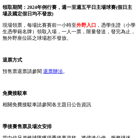
領取期間：
2024
年例行賽，週一至週五平日主場球賽
(
假日主
場及國定假日均不發放
)
現場領票，每場比賽賽前一小時至
外野入口
，憑學生證（小學
生憑學籍名牌）領取入場，一人一票，限量發送，發完為止，
無外野座位區之球場恕不發放。
退票方式
預售票退票請參閱
退票辦法
。
免費接駁車
相關免費接駁車請參閱各主題日公告資訊
季後賽售票及場次安排
當中信兄弟棒球隊獲得季後賽資格，將儘速公佈，服務球迷。