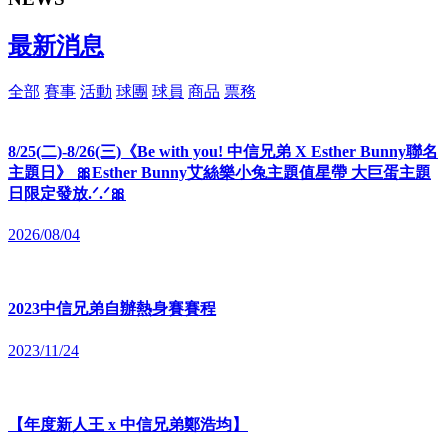
最新
消息
全部
賽事
活動
球團
球員
商品
票務
8/25(二)-8/26(三)《Be with you! 中信兄弟 X Esther Bunny聯名
主題日》 🎀Esther Bunny艾絲樂小兔主題值星帶 大巨蛋主題
日限定發放.ᐟ.ᐟ🎀
2026/08/04
2023中信兄弟自辦熱身賽賽程
2023/11/24
【年度新人王 x 中信兄弟鄭浩均】