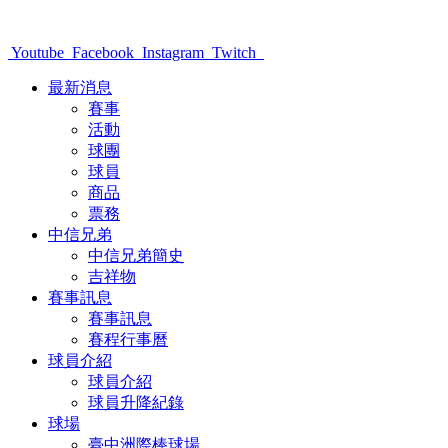
Youtube
Facebook
Instagram
Twitch
最新消息
賽事
活動
球團
球員
商品
票務
中信兄弟
中信兄弟簡史
吉祥物
賽事訊息
賽事訊息
賽程行事曆
球員介紹
球員介紹
球員升降紀錄
球場
臺中洲際棒球場