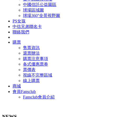
中國信託公益園區
球場區域圖
球場360°全景視野圖
PS女孩
中信兄弟聯名卡
聯絡我們
購票
售票資訊
退票辦法
購票注意事項
各式優惠票券
票價表
視線不完整區域
線上購票
商城
會員Fansclub
Fansclub會員介紹
NEWS