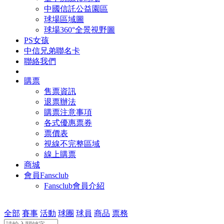
中國信託公益園區
球場區域圖
球場360°全景視野圖
PS女孩
中信兄弟聯名卡
聯絡我們
購票
售票資訊
退票辦法
購票注意事項
各式優惠票券
票價表
視線不完整區域
線上購票
商城
會員Fansclub
Fansclub會員介紹
全部
賽事
活動
球團
球員
商品
票務