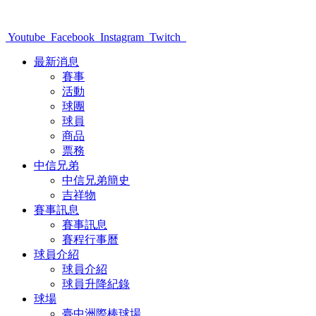
Youtube
Facebook
Instagram
Twitch
最新消息
賽事
活動
球團
球員
商品
票務
中信兄弟
中信兄弟簡史
吉祥物
賽事訊息
賽事訊息
賽程行事曆
球員介紹
球員介紹
球員升降紀錄
球場
臺中洲際棒球場