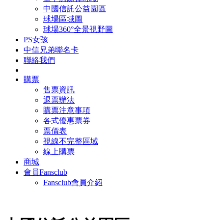
中國信託公益園區
球場區域圖
球場360°全景視野圖
PS女孩
中信兄弟聯名卡
聯絡我們
購票
售票資訊
退票辦法
購票注意事項
各式優惠票券
票價表
視線不完整區域
線上購票
商城
會員Fansclub
Fansclub會員介紹