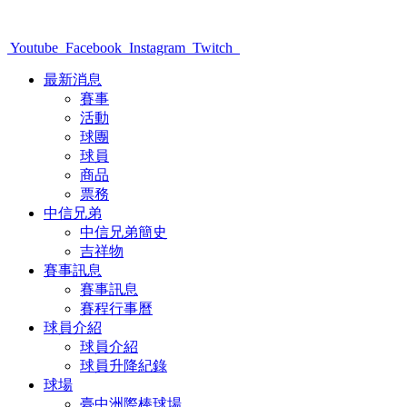
Youtube
Facebook
Instagram
Twitch
最新消息
賽事
活動
球團
球員
商品
票務
中信兄弟
中信兄弟簡史
吉祥物
賽事訊息
賽事訊息
賽程行事曆
球員介紹
球員介紹
球員升降紀錄
球場
臺中洲際棒球場